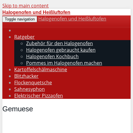
Skip to main content
Halogenofen und Heißluftofen
Halogenofen und Heißluftofen
Toggle navigation
Ratgeber
Zubehör für den Halogenofen
Halogenofen gebraucht kaufen
Halogenofen Kochbuch
Pommes im Halogenofen machen
Kartoffelschälmaschine
Blitzhacker
Flockenquetsche
Sahnesyphon
Elektrischer Pizzaofen
Gemuese