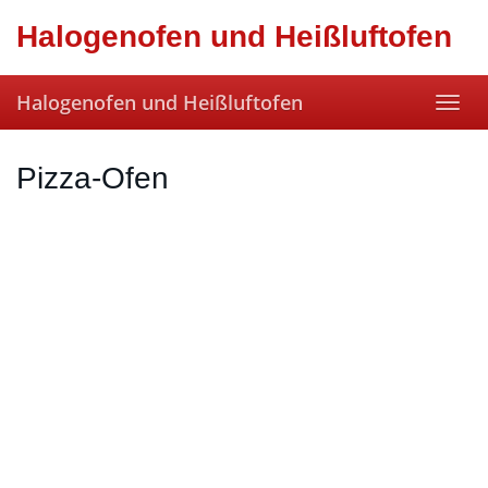
Skip
Halogenofen und Heißluftofen
to
main
content
Halogenofen und Heißluftofen
Toggl
navig
Pizza-Ofen