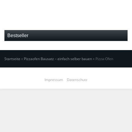
Bestseller
Startseite
»
Pizzaofen Bausatz – einfach selber bauen
»
Pizza-Ofen
Impressum
Datenschutz